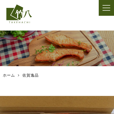
t
o
g
g
l
e
n
a
v
i
g
a
t
ホーム
佐賀逸品
i
o
n