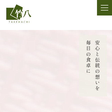
t
o
g
g
l
e
n
毎日の食卓に
安心と伝統の
a
v
i
g
a
t
i
想いを
o
n