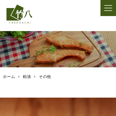
t
o
g
g
l
e
n
a
v
i
g
a
t
ホーム
粕漬
その他
i
o
n