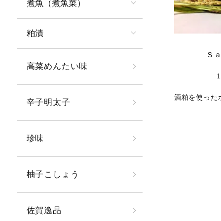
煮魚（煮魚菜）
粕漬
Ｓ
高菜めんたい味
酒粕を使った
辛子明太子
珍味
柚子こしょう
佐賀逸品