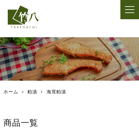
t
o
g
g
l
e
n
a
v
i
g
a
t
ホーム
粕漬
海茸粕漬
i
o
n
商品一覧