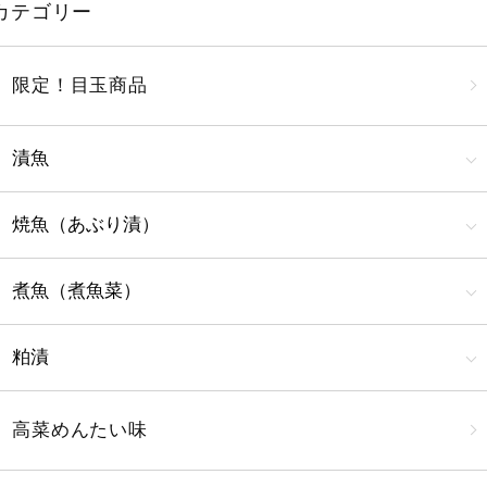
カテゴリー
限定！目玉商品
漬魚
焼魚（あぶり漬）
煮魚（煮魚菜）
粕漬
高菜めんたい味