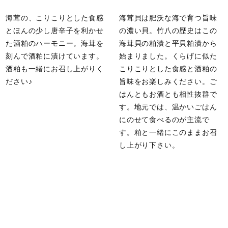
海茸の、こりこりとした食感
海茸貝は肥沃な海で育つ旨味
とほんの少し唐辛子を利かせ
の濃い貝。竹八の歴史はこの
た酒粕のハーモニー。海茸を
海茸貝の粕漬と平貝粕漬から
刻んで酒粕に漬けています。
始まりました。くらげに似た
酒粕も一緒にお召し上がりく
こりこりとした食感と酒粕の
ださい♪
旨味をお楽しみください。ご
はんともお酒とも相性抜群で
す。地元では、温かいごはん
にのせて食べるのが主流で
す。粕と一緒にこのままお召
し上がり下さい。