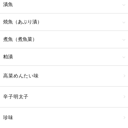
漬魚
焼魚（あぶり漬）
煮魚（煮魚菜）
粕漬
高菜めんたい味
辛子明太子
珍味