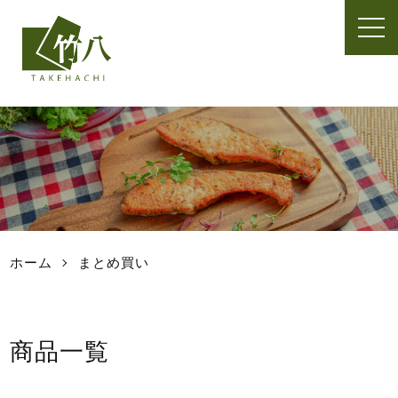
t
o
g
g
l
e
n
a
v
i
g
a
t
ホーム
まとめ買い
i
o
n
商品一覧