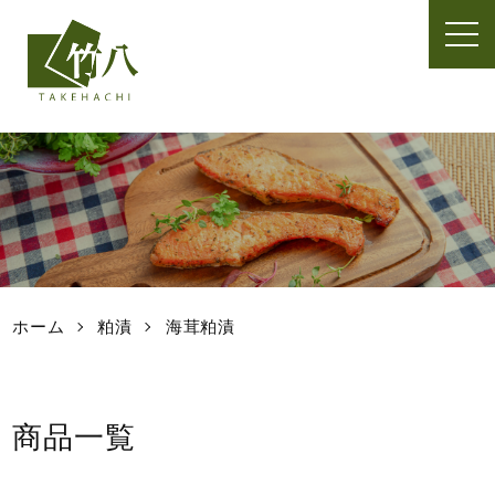
t
o
g
g
l
e
n
a
v
i
g
a
t
ホーム
粕漬
海茸粕漬
i
o
n
商品一覧