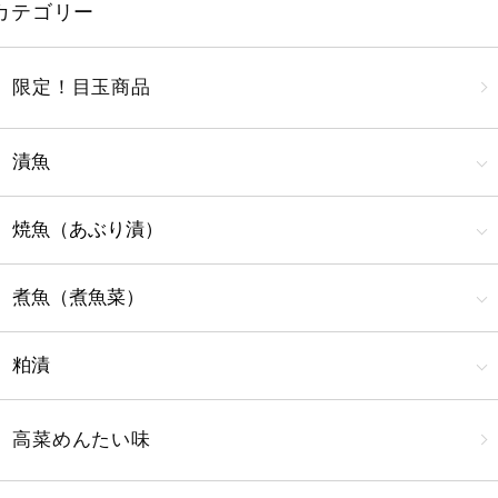
カテゴリー
限定！目玉商品
漬魚
焼魚（あぶり漬）
煮魚（煮魚菜）
粕漬
高菜めんたい味