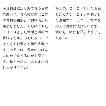
海茸貝は肥沃な海で育つ旨味
海茸の、こりこりとした食感
の濃い貝。竹八の歴史はこの
とほんの少し唐辛子を利かせ
海茸貝の粕漬と平貝粕漬から
た酒粕のハーモニー。海茸を
始まりました。くらげに似た
刻んで酒粕に漬けています。
こりこりとした食感と酒粕の
酒粕も一緒にお召し上がりく
旨味をお楽しみください。ご
ださい♪
はんともお酒とも相性抜群で
す。地元では、温かいごはん
にのせて食べるのが主流で
す。粕と一緒にこのままお召
し上がり下さい。